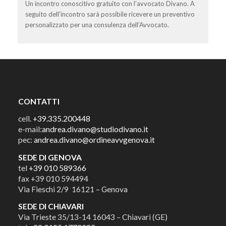
Un incontro conoscitivo gratuito con l’avvocato Divano. A
seguito dell’incontro sarà possibile ricevere un preventivo
personalizzato per una consulenza dell’Avvocato.
CONTATTI
cell.
+39.335.200448
e-mail:
andrea.divano@studiodivano.it
pec:
andrea.divano@ordineavvgenova.it
SEDE DI GENOVA
tel
+39 010 589366
fax +39 010 594494
Via Fieschi 2/9 16121 – Genova
SEDE DI CHIAVARI
Via Trieste 35/13-14 16043 – Chiavari (GE)