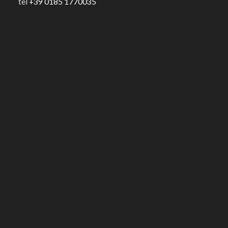
tel
+39 0185 1770035