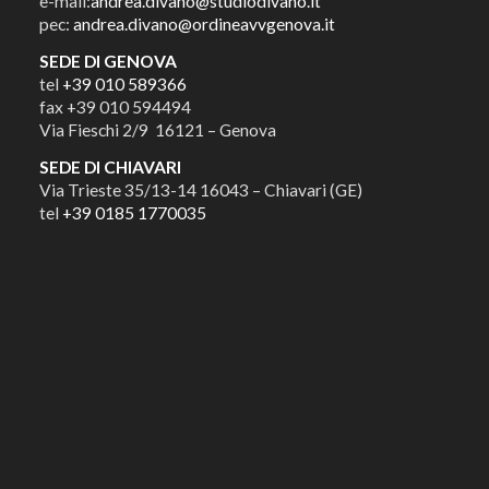
e-mail:
andrea.divano@studiodivano.it
pec:
andrea.divano@ordineavvgenova.it
SEDE DI GENOVA
tel
+39 010 589366
fax +39 010 594494
Via Fieschi 2/9 16121 – Genova
SEDE DI CHIAVARI
Via Trieste 35/13-14 16043 – Chiavari (GE)
tel
+39 0185 1770035